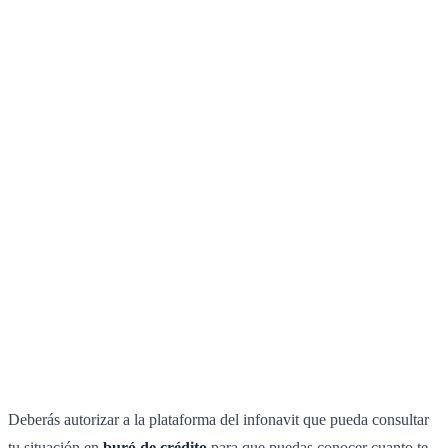
Deberás autorizar a la plataforma del infonavit que pueda consultar
tu situación en
buró de crédito
para que puedas conocer cuanto te