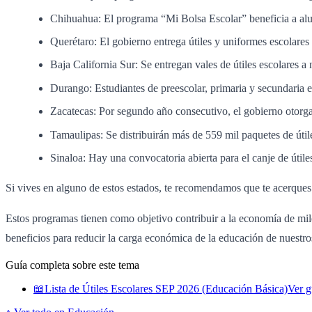
Chihuahua: El programa “Mi Bolsa Escolar” beneficia a alum
Querétaro: El gobierno entrega útiles y uniformes escolare
Baja California Sur: Se entregan vales de útiles escolares a 
Durango: Estudiantes de preescolar, primaria y secundaria en
Zacatecas: Por segundo año consecutivo, el gobierno otorgará
Tamaulipas: Se distribuirán más de 559 mil paquetes de útile
Sinaloa: Hay una convocatoria abierta para el canje de útil
Si vives en alguno de estos estados, te recomendamos que te acerques a
Estos programas tienen como objetivo contribuir a la economía de mile
beneficios para reducir la carga económica de la educación de nuestros
Guía completa sobre este tema
📖
Lista de Útiles Escolares SEP 2026 (Educación Básica)
Ver g