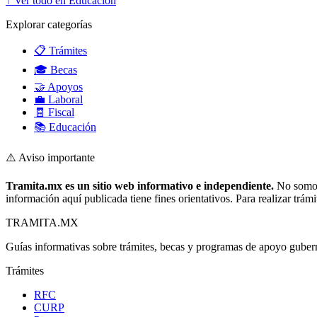
↑ Ver todo en Educación
Explorar categorías
📋 Trámites
🎓 Becas
🤝 Apoyos
💼 Laboral
🧾 Fiscal
📚 Educación
⚠️ Aviso importante
Tramita.mx es un sitio web informativo e independiente.
No somos 
información aquí publicada tiene fines orientativos. Para realizar trámit
TRAMITA
.MX
Guías informativas sobre trámites, becas y programas de apoyo gube
Trámites
RFC
CURP