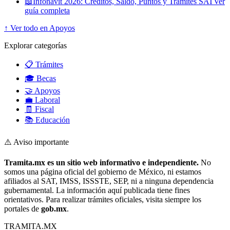
📖
Infonavit 2026: Créditos, Saldo, Puntos y Trámites SAT
Ver
guía completa
↑ Ver todo en Apoyos
Explorar categorías
📋 Trámites
🎓 Becas
🤝 Apoyos
💼 Laboral
🧾 Fiscal
📚 Educación
⚠️ Aviso importante
Tramita.mx es un sitio web informativo e independiente.
No
somos una página oficial del gobierno de México, ni estamos
afiliados al SAT, IMSS, ISSSTE, SEP, ni a ninguna dependencia
gubernamental. La información aquí publicada tiene fines
orientativos. Para realizar trámites oficiales, visita siempre los
portales de
gob.mx
.
TRAMITA
.MX