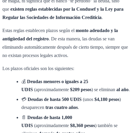
de magia, ni significa que el banco “te perdonó” la deuda, sino
que
existen reglas establecidas por la Condusef y la Ley para
Regular las Sociedades de Información Crediticia
.
Estas reglas establecen plazos según el
monto adeudado y la
antigüedad del registro
. De esta manera, las deudas se van
eliminando automáticamente después de cierto tiempo, siempre que
no existan procesos legales activos.
Los plazos oficiales son los siguientes:
💰
Deudas menores o iguales a 25
UDIS
(aproximadamente
$209 pesos
) se eliminan
al año
.
💳
Deudas de hasta 500 UDIS
(unos
$4,180 pesos
)
desaparecen
tras cuatro años
.
📄
Deudas de hasta 1,000
UDIS
(aproximadamente
$8,360 pesos
) también se