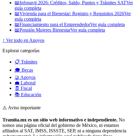
📖
Infonavit 2026: Créditos, Saldo, Puntos y Trámites SAT
Ver
guía completa
📖
Vivienda para el Bienestar: Registro y Requisitos 2026
Ver
guía completa
📖
Financiamiento para el Emprendedor
Ver guía completa
📖
Pensión Mujeres Bienestar
Ver guía completa
↑ Ver todo en Apoyos
Explorar categorías
📋 Trámites
🎓 Becas
🤝 Apoyos
💼 Laboral
🧾 Fiscal
📚 Educación
⚠️ Aviso importante
Tramita.mx es un sitio web informativo e independiente.
No
somos una página oficial del gobierno de México, ni estamos
afiliados al SAT, IMSS, ISSSTE, SEP, ni a ninguna dependencia