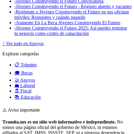
›
Jóvenes Construyendo el Futuro Convocatoria
›
Jóvenes Construyendo el Futuro - Registro abierto y vacantes
›
Regístrate a Jóvenes Construyendo el Futuro en sus oficinas
móviles: Requisitos y cuándo pasarán
›
Aumento En La Beca Jóvenes Construyendo El Futuro
›
Jóvenes Construyendo el Futuro 2025: Así puedes registrar
tu negocio como centro de capacitación
↑ Ver todo en Apoyos
Explorar categorías
📋 Trámites
🎓 Becas
🤝 Apoyos
💼 Laboral
🧾 Fiscal
📚 Educación
⚠️ Aviso importante
Tramita.mx es un sitio web informativo e independiente.
No
somos una página oficial del gobierno de México, ni estamos
afiliados al SAT, IMSS, ISSSTE, SEP, ni a ninguna dependencia