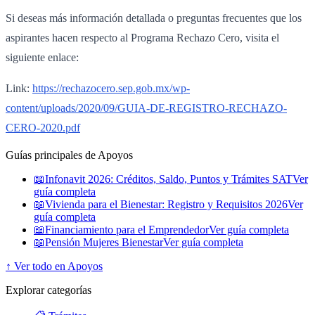
Si deseas más información detallada o preguntas frecuentes que los
aspirantes hacen respecto al Programa Rechazo Cero, visita el
siguiente enlace:
Link:
https://rechazocero.sep.gob.mx/wp-
content/uploads/2020/09/GUIA-DE-REGISTRO-RECHAZO-
CERO-2020.pdf
Guías principales de Apoyos
📖
Infonavit 2026: Créditos, Saldo, Puntos y Trámites SAT
Ver
guía completa
📖
Vivienda para el Bienestar: Registro y Requisitos 2026
Ver
guía completa
📖
Financiamiento para el Emprendedor
Ver guía completa
📖
Pensión Mujeres Bienestar
Ver guía completa
↑ Ver todo en Apoyos
Explorar categorías