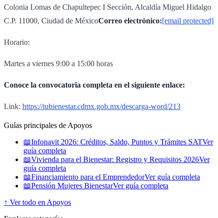
Colonia Lomas de Chapultepec I Sección, Alcaldía Miguel Hidalgo
C.P. 11000, Ciudad de México
Correo electrónico:
[email protected]
Horario:
Martes a viernes 9:00 a 15:00 horas
Conoce la convocatoria completa en el siguiente enlace:
Link:
https://tubienestar.cdmx.gob.mx/descarga-word/213
Guías principales de Apoyos
📖
Infonavit 2026: Créditos, Saldo, Puntos y Trámites SAT
Ver
guía completa
📖
Vivienda para el Bienestar: Registro y Requisitos 2026
Ver
guía completa
📖
Financiamiento para el Emprendedor
Ver guía completa
📖
Pensión Mujeres Bienestar
Ver guía completa
↑ Ver todo en Apoyos