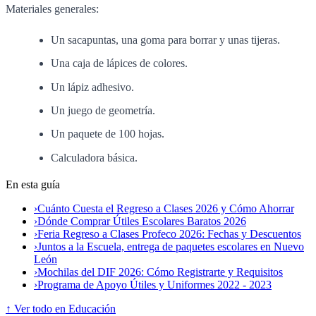
Materiales generales:
Un sacapuntas, una goma para borrar y unas tijeras.
Una caja de lápices de colores.
Un lápiz adhesivo.
Un juego de geometría.
Un paquete de 100 hojas.
Calculadora básica.
En esta guía
›
Cuánto Cuesta el Regreso a Clases 2026 y Cómo Ahorrar
›
Dónde Comprar Útiles Escolares Baratos 2026
›
Feria Regreso a Clases Profeco 2026: Fechas y Descuentos
›
Juntos a la Escuela, entrega de paquetes escolares en Nuevo
León
›
Mochilas del DIF 2026: Cómo Registrarte y Requisitos
›
Programa de Apoyo Útiles y Uniformes 2022 - 2023
↑ Ver todo en Educación