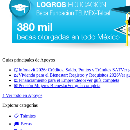
Guías principales de Apoyos
📖
Infonavit 2026: Créditos, Saldo, Puntos y Trámites SAT
Ver 
📖
Vivienda para el Bienestar: Registro y Requisitos 2026
Ver g
📖
Financiamiento para el Emprendedor
Ver guía completa
📖
Pensión Mujeres Bienestar
Ver guía completa
↑ Ver todo en Apoyos
Explorar categorías
📋 Trámites
🎓 Becas