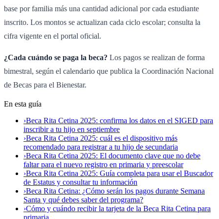
base por familia más una cantidad adicional por cada estudiante
inscrito. Los montos se actualizan cada ciclo escolar; consulta la
cifra vigente en el portal oficial.
¿Cada cuándo se paga la beca?
Los pagos se realizan de forma
bimestral, según el calendario que publica la Coordinación Nacional
de Becas para el Bienestar.
En esta guía
›
Beca Rita Cetina 2025: confirma los datos en el SIGED para
inscribir a tu hijo en septiembre
›
Beca Rita Cetina 2025: cuál es el dispositivo más
recomendado para registrar a tu hijo de secundaria
›
Beca Rita Cetina 2025: El documento clave que no debe
faltar para el nuevo registro en primaria y preescolar
›
Beca Rita Cetina 2025: Guía completa para usar el Buscador
de Estatus y consultar tu información
›
Beca Rita Cetina: ¿Cómo serán los pagos durante Semana
Santa y qué debes saber del programa?
›
Cómo y cuándo recibir la tarjeta de la Beca Rita Cetina para
primaria