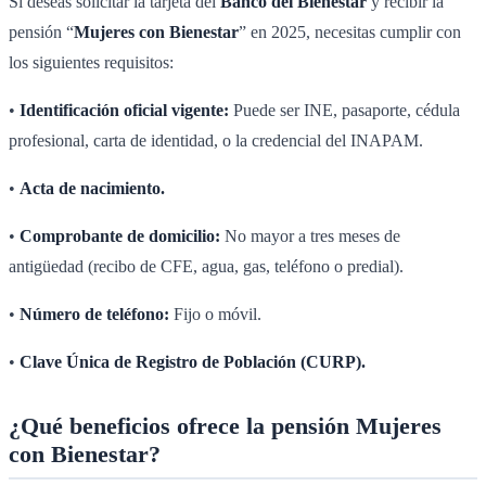
Si deseas solicitar la tarjeta del
Banco del Bienestar
y recibir la
pensión “
Mujeres con Bienestar
” en 2025, necesitas cumplir con
los siguientes requisitos:
•
Identificación oficial vigente:
Puede ser INE, pasaporte, cédula
profesional, carta de identidad, o la credencial del INAPAM.
•
Acta de nacimiento.
•
Comprobante de domicilio:
No mayor a tres meses de
antigüedad (recibo de CFE, agua, gas, teléfono o predial).
•
Número de teléfono:
Fijo o móvil.
•
Clave Única de Registro de Población (CURP).
¿Qué beneficios ofrece la pensión Mujeres
con Bienestar?