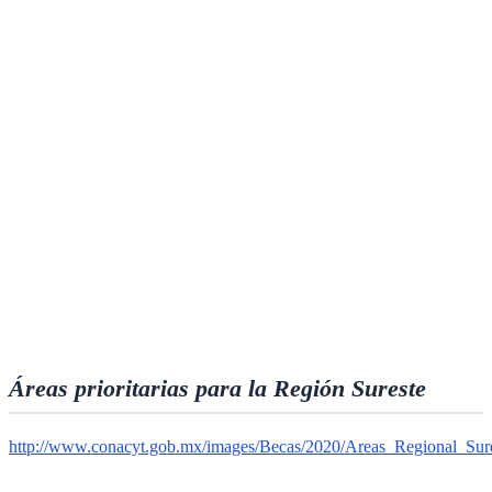
Áreas prioritarias para la Región Sureste
http://www.conacyt.gob.mx/images/Becas/2020/Areas_Regional_Sur