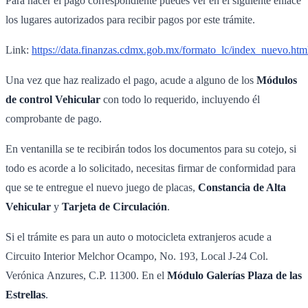
Para hacer el pago correspondiente puedes ver en el siguiente enlace
los lugares autorizados para recibir pagos por este trámite.
Link:
https://data.finanzas.cdmx.gob.mx/formato_lc/index_nuevo.htm
Una vez que haz realizado el pago, acude a alguno de los
Módulos
de control Vehicular
con todo lo requerido, incluyendo él
comprobante de pago.
En ventanilla se te recibirán todos los documentos para su cotejo, si
todo es acorde a lo solicitado, necesitas firmar de conformidad para
que se te entregue el nuevo juego de placas,
Constancia de Alta
Vehicular
y
Tarjeta de Circulación
.
Si el trámite es para un auto o motocicleta extranjeros acude a
Circuito Interior Melchor Ocampo, No. 193, Local J-24 Col.
Verónica Anzures, C.P. 11300. En el
Módulo Galerías Plaza de las
Estrellas
.